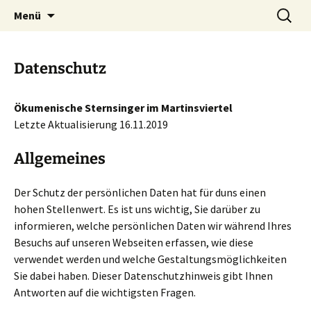
die ökumenische Sternsingeraktion in
Zum
Suchen
Sternsinger Martinsviertel
Menü
Inhalt
nach:
Darmstadt
Darmstadt
springen
Datenschutz
Ökumenische Sternsinger im Martinsviertel
Letzte Aktualisierung 16.11.2019
Allgemeines
Der Schutz der persönlichen Daten hat für duns einen
hohen Stellenwert. Es ist uns wichtig, Sie darüber zu
informieren, welche persönlichen Daten wir während Ihres
Besuchs auf unseren Webseiten erfassen, wie diese
verwendet werden und welche Gestaltungsmöglichkeiten
Sie dabei haben. Dieser Datenschutzhinweis gibt Ihnen
Antworten auf die wichtigsten Fragen.